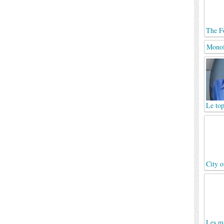
The F
Monof
Le top
City o
Les ma