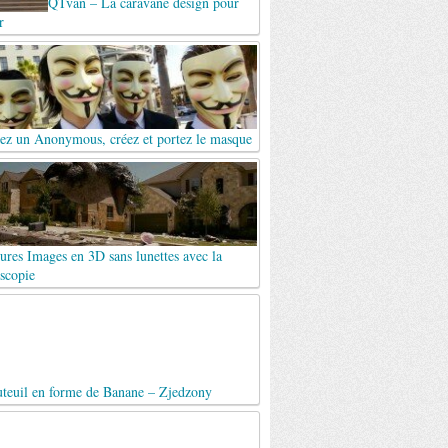
QTvan – La caravane design pour
r
ez un Anonymous, créez et portez le masque
ures Images en 3D sans lunettes avec la
scopie
uteuil en forme de Banane – Zjedzony