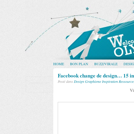
HOME
BON PLAN
BUZZ/VIRALE
DESI
Facebook change de design… 15 in
Posté dans
Design
Graphisme
Inspiration
Ressource
Vi