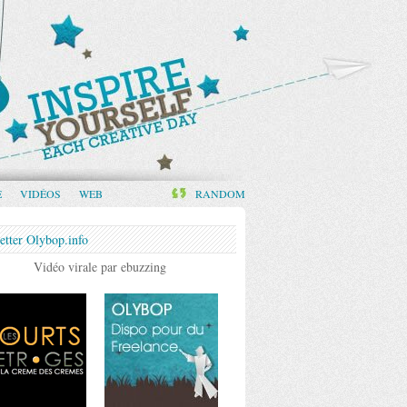
E
VIDÉOS
WEB
RANDOM
etter Olybop.info
Vidéo virale par ebuzzing