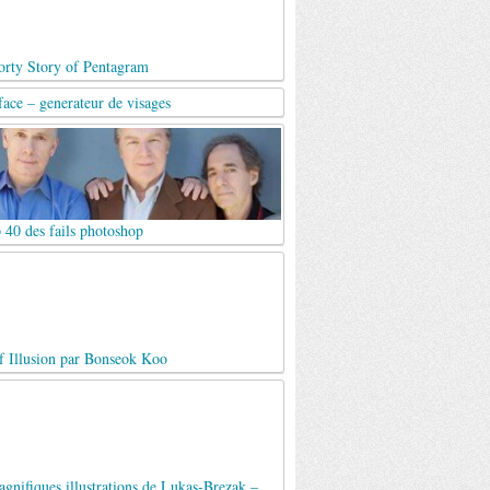
orty Story of Pentagram
ace – generateur de visages
 40 des fails photoshop
f Illusion par Bonseok Koo
gnifiques illustrations de Lukas-Brezak –