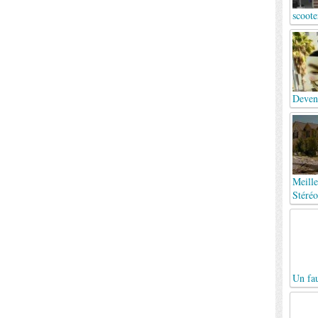
scoote
Deven
Meille
Stéréo
Un fa