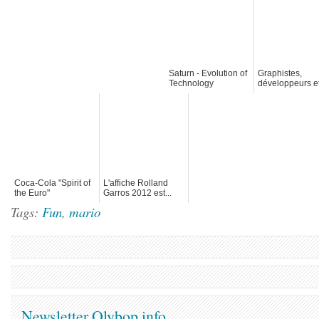
Saturn - Evolution of
Graphistes,
Technology
développeurs e
chefs de projets
vision
Coca-Cola "Spirit of
L'affiche Rolland
the Euro"
Garros 2012 est...
surprenante !
Tags:
Fun
,
mario
Newsletter Olybop.info