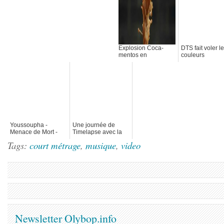
Explosion Coca-
DTS fait voler l
mentos en
couleurs
Slowmotion de
David Coiffier
Youssoupha -
Une journée de
Menace de Mort -
Timelapse avec la
Clip Rap en
nature - Jane
Tags:
court métrage
,
musique
,
video
Typographie
Goodall
Newsletter Olybop.info