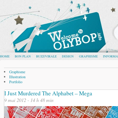
HOME
BON PLAN
BUZZ/VIRALE
DESIGN
GRAPHISME
INFORMA
Graphisme
Illustration
Portfolio
I Just Murdered The Alphabet – Mega
9 mai 2012 - 14 h 48 min