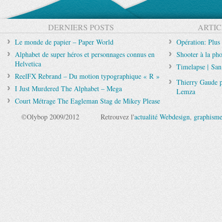
DERNIERS POSTS
ARTIC
Le monde de papier – Paper World
Opération: Plus 
Alphabet de super héros et personnages connus en
Shooter à la ph
Helvetica
Timelapse | Sa
ReelFX Rebrand – Du motion typographique « R »
Thierry Gaude p
I Just Murdered The Alphabet – Mega
Lemza
Court Métrage The Eagleman Stag de Mikey Please
©Olybop 2009/2012
Retrouvez l'
actualité Webdesign
,
graphism