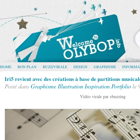
HOME
BON PLAN
BUZZ/VIRALE
DESIGN
GRAPHISME
INFORMA
Iri5 revient avec des créations à base de partitions musical
Posté dans
Graphisme
Illustration
Inspiration
Portfolio
le 
Vidéo virale par ebuzzing