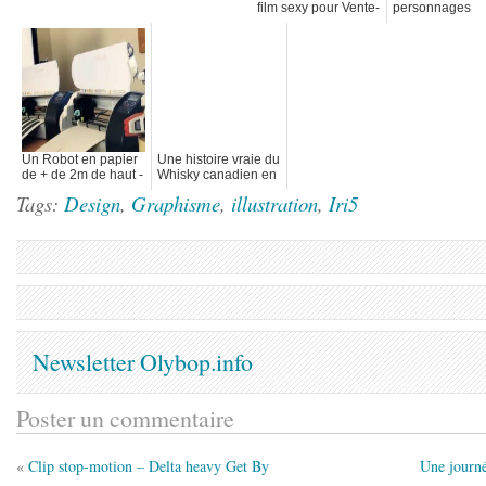
film sexy pour Vente-
personnages
privee.com - Desire
miniatures
Un Robot en papier
Une histoire vraie du
de + de 2m de haut -
Whisky canadien en
"7FT Gundam"(style
motion design
Tags:
Design
,
Graphisme
,
illustration
,
Iri5
Goldorak)
Newsletter Olybop.info
Poster un commentaire
«
Clip stop-motion – Delta heavy Get By
Une journ