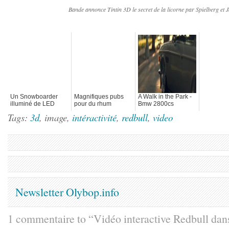
Bande annonce Tintin 3D le secret de la licorne par Spielberg et 
Un Snowboarder
Magnifiques pubs
A Walk in the Park -
illuminé de LED
pour du rhum
Bmw 2800cs
Kraken
Tags:
3d
, image,
intéractivité
,
redbull
,
video
Newsletter Olybop.info
1 commentaire to “Vidéo interactive Redbull da