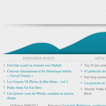
DERNIERS POSTS
ARTIC
Ford fait sa pub en streetart avec Pinball
Top 20 des créat
Concours International d’Art Numérique Infiniti
65 publicités d
« Curved Visions »
Pub Stop-motion
Les Crayons VS Photos de Ben Heine – vol 2
Les portraits de
Punks Jump Up feat Dave
Absolut Vodka P
Une histoire vraie du Whisky canadien en motion
Riton
design
©Olybop 2009/2012
Retrouvez l'
actualité Webdesign
,
graphism