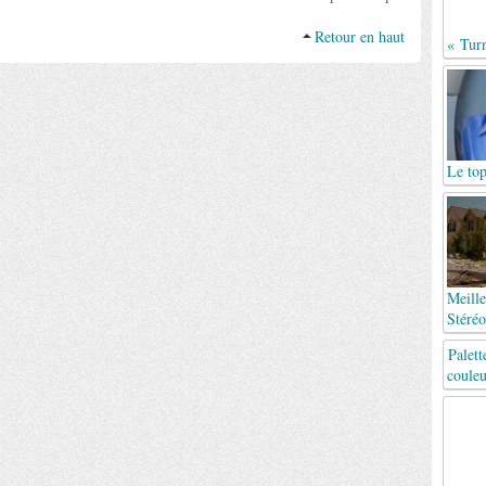
Retour en haut
« Tur
Le top
Meille
Stéréo
Palett
couleu