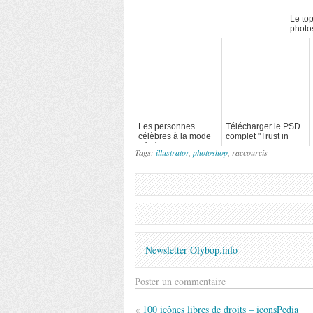
Le top
photo
Les personnes
Télécharger le PSD
célèbres à la mode
complet "Trust in
général Russe
Elements" de TEN
Tags:
illustrator
,
photoshop
, raccourcis
by Fotolia
Newsletter Olybop.info
Poster un commentaire
«
100 icônes libres de droits – iconsPedia