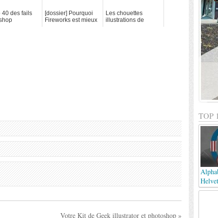
 40 des fails
[dossier] Pourquoi
Les chouettes
shop
Fireworks est mieux
illustrations de
que Photoshop pour
Glennz
faire du WEB
TOP 
Alphab
Helvet
Votre Kit de Geek illustrator et photoshop »