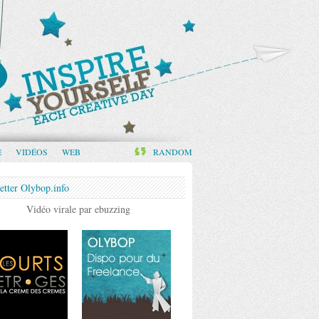
E
VIDÉOS
WEB
RANDOM
etter Olybop.info
Vidéo virale par ebuzzing