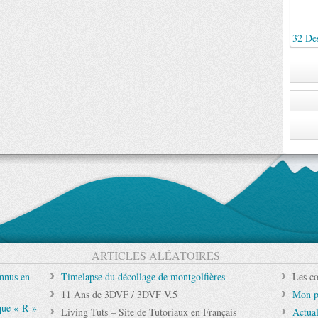
32 Des
ARTICLES ALÉATOIRES
onnus en
Timelapse du décollage de montgolfières
Les co
11 Ans de 3DVF / 3DVF V.5
Mon p
que « R »
Living Tuts – Site de Tutoriaux en Français
Actual