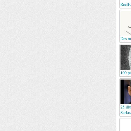
ReelF
Des mo
100 pu
25 ill
Sarko