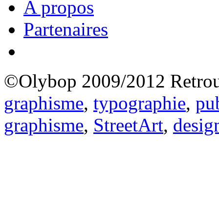
A propos
Partenaires
©Olybop 2009/2012
Retrou
graphisme
,
typographie
,
pub
graphisme
,
StreetArt
,
desig