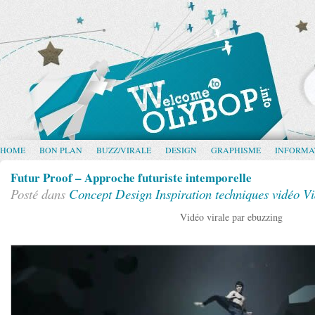
HOME
BON PLAN
BUZZ/VIRALE
DESIGN
GRAPHISME
INFORMA
Futur Proof – Approche futuriste intemporelle
Posté dans
Concept
Design
Inspiration
techniques vidéo
Vi
Vidéo virale par ebuzzing