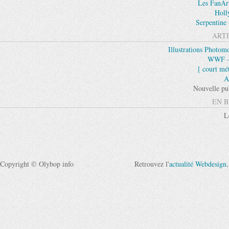
Les FanAr
Holl
Serpentine 
ARTI
Illustrations Photom
WWF – 
[ court mét
A
Nouvelle pu
EN B
L
Copyright © Olybop info
Retrouvez l'
actualité Webdesign