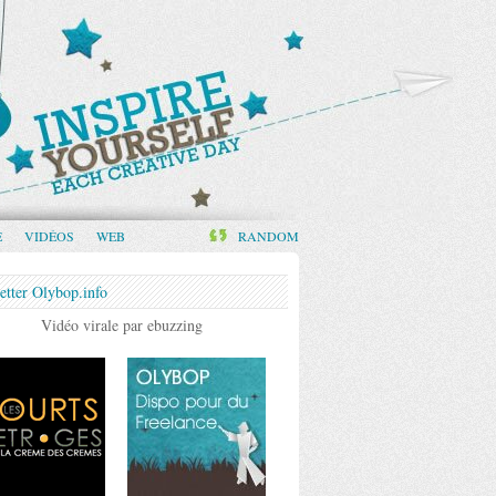
E
VIDÉOS
WEB
RANDOM
etter Olybop.info
Vidéo virale par ebuzzing