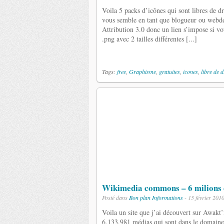
Voila 5 packs d’icônes qui sont libres de 
vous semble en tant que blogueur ou webde
Attribution 3.0 donc un lien s’impose si vo
.png avec 2 tailles différentes [...]
Tags:
free
,
Graphisme
,
gratuites
,
icones
,
libre de d
Wikimedia commons – 6 milions 
Posté dans
Bon plan
Informations
- 15 février 201
Voila un site que j’ai découvert sur Awakt
6,133,981 médias qui sont dans le domaine 