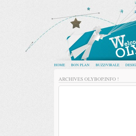
HOME
BON PLAN
BUZZ/VIRALE
DESI
ARCHIVES OLYBOP.INFO !