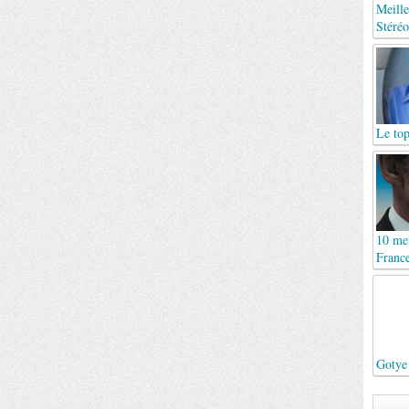
Meille
Stéréo
Le top
10 mei
France
Gotye