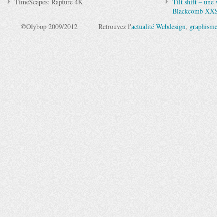
TimeScapes: Rapture 4K
Tilt shift – une
Blackcomb XX
©Olybop 2009/2012
Retrouvez l'
actualité Webdesign
,
graphism