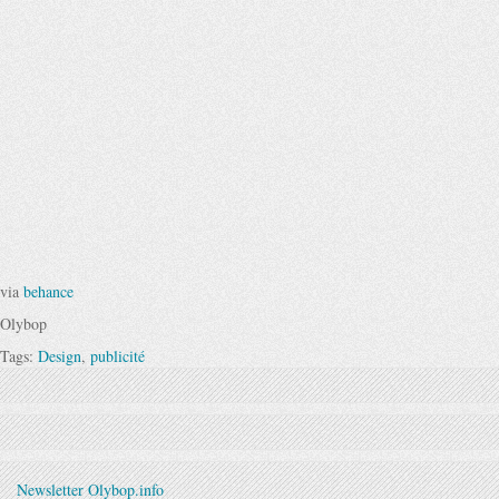
via
behance
Olybop
Tags:
Design
,
publicité
Newsletter Olybop.info