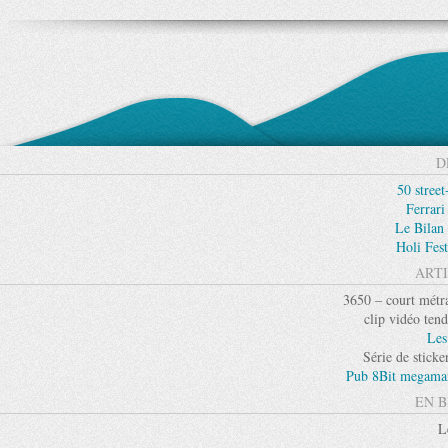
D
50 street
Ferrari
Le Bilan 
Holi Fest
ARTI
3650 – court métra
clip vidéo tend
Les
Série de stick
Pub 8Bit megaman 
EN B
L