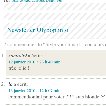
Tags:
buzz
,
concept
,
Concours
,
Design
,
Fun
Newsletter Olybop.info
7 commentaires to “Style your Smart – concours 
samra59
a écrit:
12 janvier 2010 à 23 h 40 min
très jolie !
lo
a écrit:
13 janvier 2010 à 12 h 07 min
commentkonfait pour voter ?!!!! suis blonde ^^