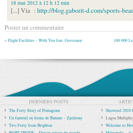
18 mai 2012 à 12 h 12 min
[...] Via :
http://blog.gaborit-d.com/sports-bea
Poster un commentaire
«
Flight Facilities – With You feat. Grovesnor
100 000 Le
DERNIERS POSTS
ARTIC
The Forty Story of Pentagram
Showreel 2010 b
Un fauteuil en forme de Banane – Zjedzony
Lagoa Multiphysi
Two Forty from Brighton
Welcome to Hox
WORLDWIDE – Danser autour du monde
Metropolis – A