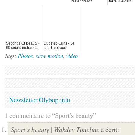
rester créatif
terre vue d'un
satellite
Seconds Of Beauty -
Dubstep Guns - Le
60 courts métrages
court métrage
d'une seconde
Tags:
Photos
,
slow motion
,
video
Newsletter Olybop.info
1 commentaire to “Sport’s beauty”
Sport’s beauty | Wakdev Timeline
a écrit: