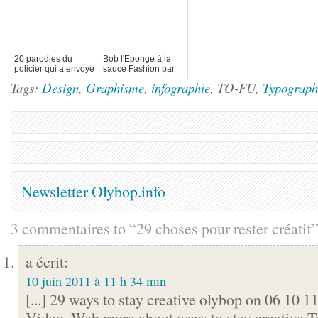
20 parodies du
Bob l'Eponge à la
policier qui a envoyé
sauce Fashion par
du spay à UC Davis
Mike Frederiqo
Tags:
Design
,
Graphisme
,
infographie
, TO-FU,
Typograph
Newsletter Olybop.info
3 commentaires to “29 choses pour rester créatif
a écrit:
10 juin 2011 à 11 h 34 min
[...] 29 ways to stay creative olybop on 06 10 11
Video, Web more about ways to stay creative 