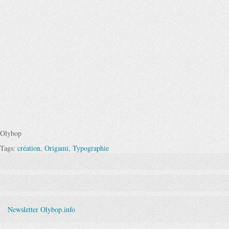
Olybop
Tags:
création
,
Origami
,
Typographie
Newsletter Olybop.info