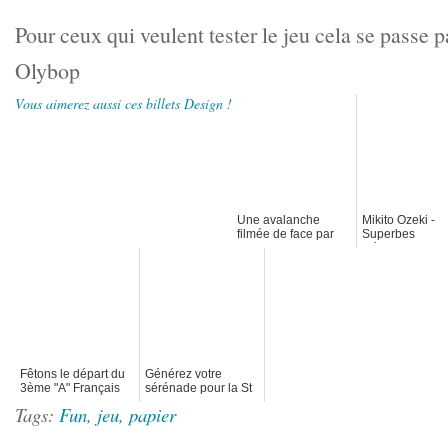
Pour ceux qui veulent tester le jeu cela
se passe pa
Olybop
Vous aimerez aussi ces billets Design !
Une avalanche
Mikito Ozeki -
filmée de face par
Superbes
des skieurs jumpers
Découpages
Fêtons le départ du
Générez votre
3ème "A" Français
sérénade pour la St
avec des Logos
Valentin avec
Tags:
Fun
,
jeu
,
papier
Heineken.