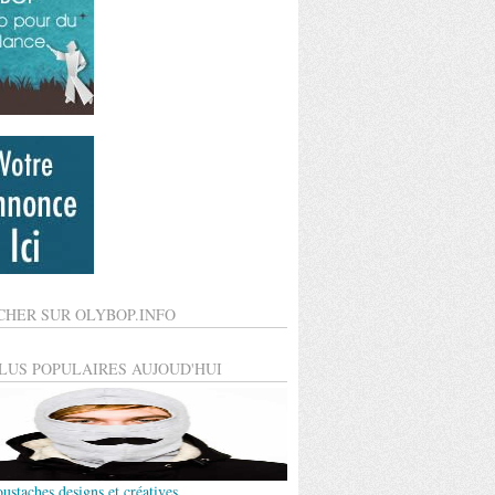
CHER SUR OLYBOP.INFO
PLUS POPULAIRES AUJOUD'HUI
ustaches designs et créatives