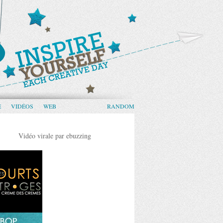
E
VIDÉOS
WEB
RANDOM
Vidéo virale par ebuzzing
110+ PUBLICITÉS CRÉATIVES ET DES
D'OCTOBRE 2011
Voila la nouvelle selection mensuelle de publicités 
créatives. Comme chaque mois, je fais un petit mix de 
graphiquement interessant. Si vous souhaitez revoir l
selections, ...