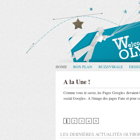
HOME
BON PLAN
BUZZ/VIRALE
DESI
A la Une !
Comme vous le savez, les Pages Google+ devaient fai
social Google+. A l'image des pages Fans et pour col
1
2
3
4
5
LES DERNIÈRES ACTUALITÉS OLYBOP