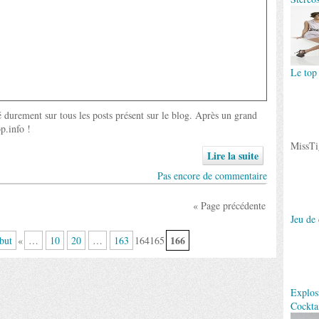
Le top
durement sur tous les posts présent sur le blog. Après un grand
p.info !
MissTig
Lire la suite
Pas encore de commentaire
« Page précédente
Jeu de 
166
but
«
…
10
20
…
163
164165
Explos
Cockta