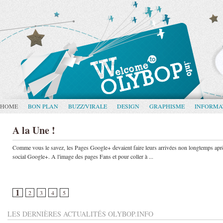
HOME
BON PLAN
BUZZ/VIRALE
DESIGN
GRAPHISME
INFORMA
A la Une !
Comme vous le savez, les Pages Google+ devaient faire leurs arrivées non longtemps après
social Google+. A l'image des pages Fans et pour coller à ...
1
2
3
4
5
LES DERNIÈRES ACTUALITÉS OLYBOP.INFO