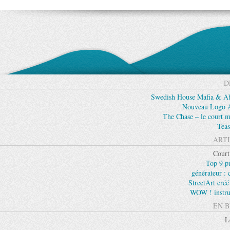
D
Swedish House Mafia & Abs
Nouveau Logo Ap
The Chase – le court m
Teas
ARTI
Court
Top 9 p
générateur :
StreetArt créé
WOW ! instru
EN B
L