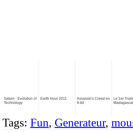
Saturn - Evolution of
Earth Hour 2011
Assassin's Creed en
Le 1er Trail
Technology
8-bit
Madagascar
Tags:
Fun
,
Generateur
,
mou