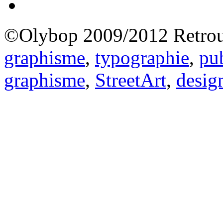
©Olybop 2009/2012
Retrou
graphisme
,
typographie
,
pub
graphisme
,
StreetArt
,
desig