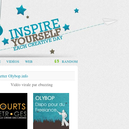
E
VIDÉOS
WEB
RANDOM
etter Olybop.info
Vidéo virale par ebuzzing