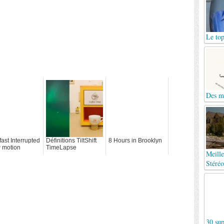
Le top
Des mo
ast Interrupted
Définitions TiltShift
8 Hours in Brooklyn
w motion
TimeLapse
Meille
ps
SlowMotion
StopMotion
Stéréo
LightPainting et bien
d'autres
30 sup