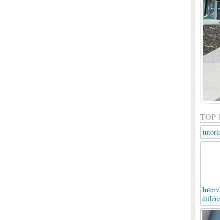
TOP 
tutori
Inter
différ