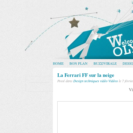
HOME
BON PLAN
BUZZ/VIRALE
DESI
La Ferrari FF sur la neige
Posté dans
Design
techniques vidéo
Vidéos
le 7 févri
Vi