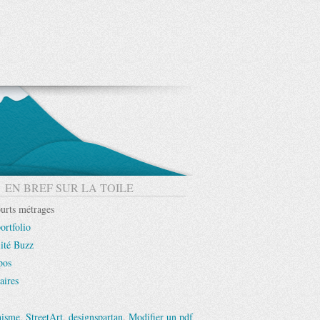
EN BREF SUR LA TOILE
urts métrages
ortfolio
ité Buzz
pos
aires
hisme
,
StreetArt
,
designspartan
.
Modifier un pdf