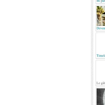
86 pub
Deven
Timel
Le gâ