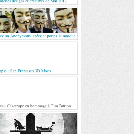
licités designs et créatives de Mai 2012
ez un Anonymous, créez et portez le masque
apse | San Francisco 3D Moco
teau Caketrope en hommage à Tim Burton