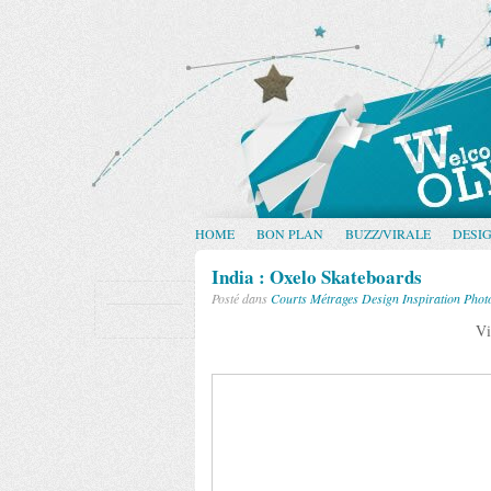
HOME
BON PLAN
BUZZ/VIRALE
DESI
India : Oxelo Skateboards
Posté dans
Courts Métrages
Design
Inspiration
Phot
Vi