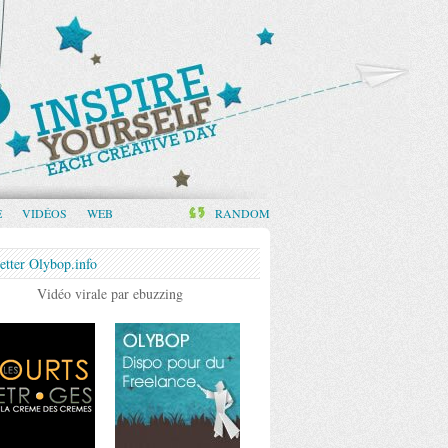
E
VIDÉOS
WEB
RANDOM
etter Olybop.info
Vidéo virale par ebuzzing