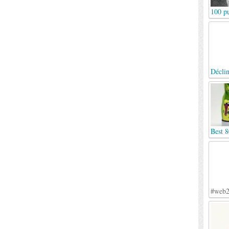
100 pu
Déclin
Best 8
#web2