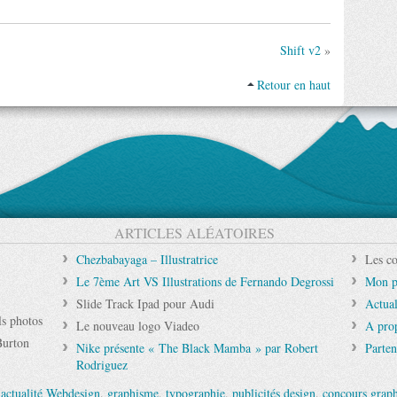
Shift v2
»
Retour en haut
ARTICLES ALÉATOIRES
Chezbabayaga – Illustratrice
Les co
Le 7ème Art VS Illustrations de Fernando Degrossi
Mon p
Slide Track Ipad pour Audi
Actual
ls photos
Le nouveau logo Viadeo
A pro
Burton
Nike présente « The Black Mamba » par Robert
Parten
Rodriguez
'
actualité Webdesign
,
graphisme
,
typographie
,
publicités design
,
concours grap