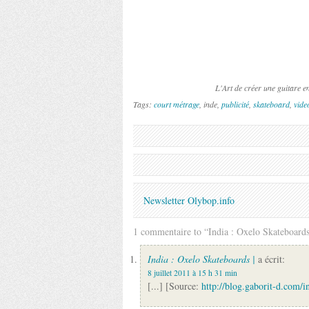
L'Art de créer une guitare 
Tags:
court métrage
, inde,
publicité
,
skateboard
,
vide
Newsletter Olybop.info
1 commentaire to “India : Oxelo Skateboard
India : Oxelo Skateboards |
a écrit:
8 juillet 2011 à 15 h 31 min
[...] [Source:
http://blog.gaborit-d.com/i