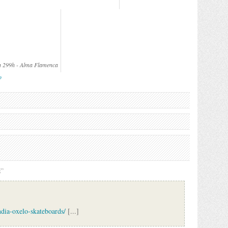
en 299h - Alma Flamenca
o
s”
ndia-oxelo-skateboards/
[...]