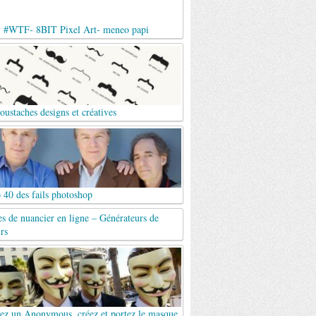
y #WTF- 8BIT Pixel Art- meneo papi
ustaches designs et créatives
 40 des fails photoshop
es de nuancier en ligne – Générateurs de
rs
ez un Anonymous, créez et portez le masque