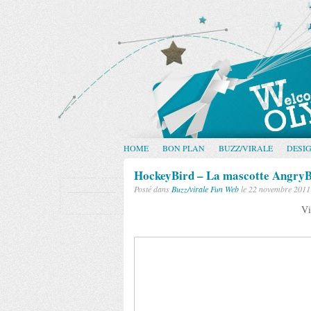
HOME
BON PLAN
BUZZ/VIRALE
DESI
HockeyBird – La mascotte AngryBi
Posté dans
Buzz/virale
Fun
Web
le 22 novembre 2011
Vi