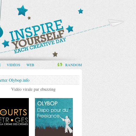
E
VIDÉOS
WEB
RANDOM
etter Olybop.info
Vidéo virale par ebuzzing