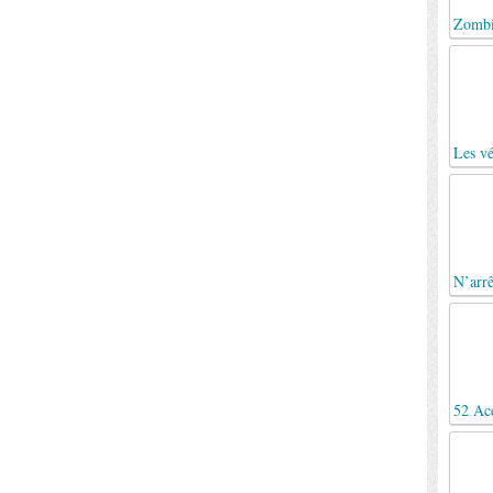
Zombi
Les v
N’arrê
52 Ace