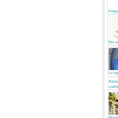
Frida
Des mo
Le top
Palett
couleu
Deven