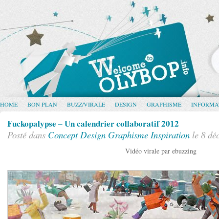
HOME
BON PLAN
BUZZ/VIRALE
DESIGN
GRAPHISME
INFORMA
Fuckopalypse – Un calendrier collaboratif 2012
Posté dans
Concept
Design
Graphisme
Inspiration
le 8 dé
Vidéo virale par ebuzzing