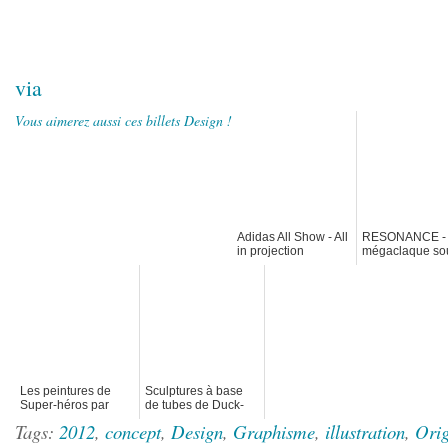
via
Vous aimerez aussi ces billets Design !
Adidas All Show - All
RESONANCE -
in projection
mégaclaque so
bluffante en 3D sur
design et graph
un immeuble
design - Versio
complète
Les peintures de
Sculptures à base
Super-héros par
de tubes de Duck-
Arian Noveir
Bong
Tags:
2012
,
concept
,
Design
,
Graphisme
,
illustration
,
Ori