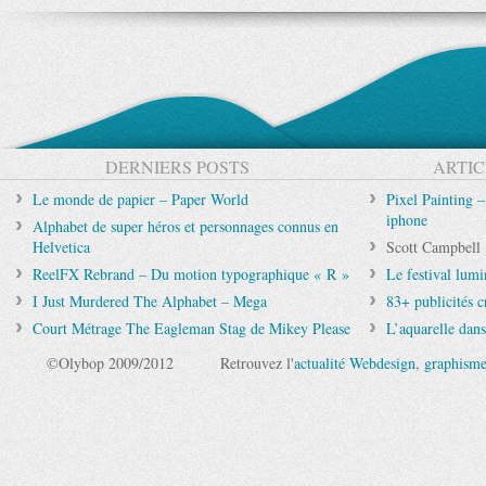
DERNIERS POSTS
ARTIC
Le monde de papier – Paper World
Pixel Painting 
iphone
Alphabet de super héros et personnages connus en
Helvetica
Scott Campbell :
ReelFX Rebrand – Du motion typographique « R »
Le festival lum
I Just Murdered The Alphabet – Mega
83+ publicités c
Court Métrage The Eagleman Stag de Mikey Please
L’aquarelle dans
©Olybop 2009/2012
Retrouvez l'
actualité Webdesign
,
graphism