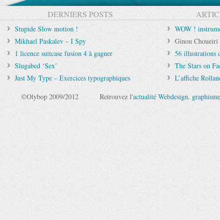
DERNIERS POSTS
ARTIC
Stupide Slow motion !
WOW ! instrumen
Mikhael Paskalev – I Spy
Ginou Choueiri 
1 licence suitcase fusion 4 à gagner
56 illustrations
Slugabed ‘Sex’
The Stars on F
Just My Type – Exercices typographiques
L’affiche Rolla
©Olybop 2009/2012
Retrouvez l'
actualité Webdesign
,
graphism