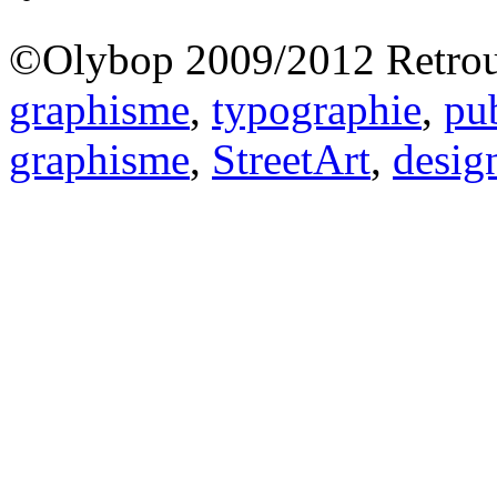
©Olybop 2009/2012
Retrou
graphisme
,
typographie
,
pub
graphisme
,
StreetArt
,
desig