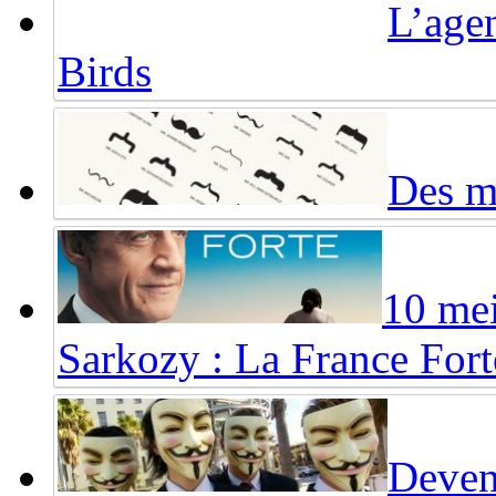
L’agen
Birds
Des mo
10 mei
Sarkozy : La France Fort
Deven