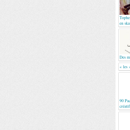
Tophea
en ska
Des mo
« les
90 Pac
créatif