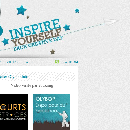
E
VIDÉOS
WEB
RANDOM
etter Olybop.info
Vidéo virale par ebuzzing