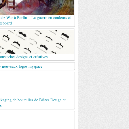
dz War à Berlin – La guerre en couleurs et
teboard
ustaches designs et créatives
 » nouveaux logos myspace
kaging de bouteilles de Bières Design et
s