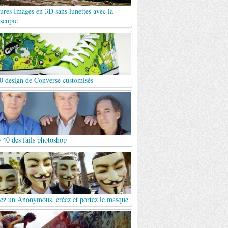
ures Images en 3D sans lunettes avec la
scopie
0 design de Converse customisés
 40 des fails photoshop
ez un Anonymous, créez et portez le masque