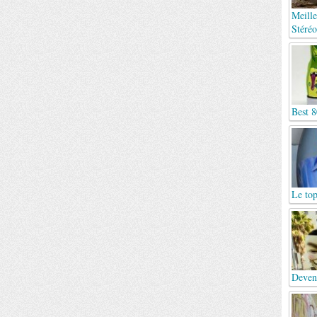
Meille
Stéréo
Best 8
Le top
Deven