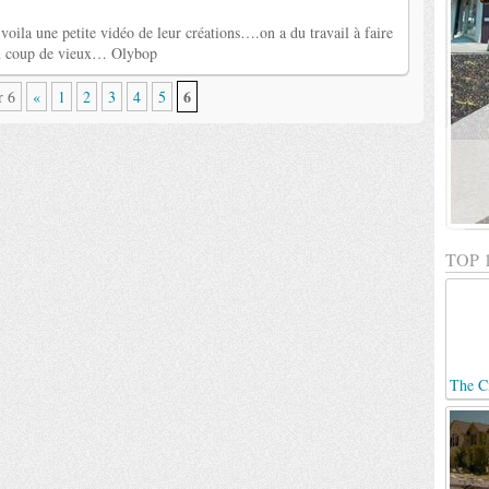
oila une petite vidéo de leur créations….on a du travail à faire
 un coup de vieux… Olybop
6
r 6
«
1
2
3
4
5
TOP 
The C