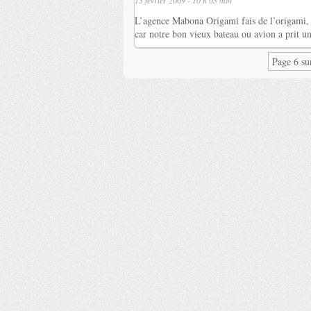
13 février 2009 - 10 h 03 min
L’agence Mabona Origami fais de l’origami, v
car notre bon vieux bateau ou avion a prit
Page 6 su