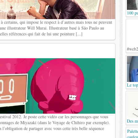
100 pu
s à certains, qui impose le respect à d’autres mais tous ne peuvent
eune illustrateur Will Murai. Illustrateur basé à São Paulo au
elles références qui fait de lui une pointure [...]
#web2
Le top
stival 2012. Je poste cette vidéo car les personnages que vous
Des mo
rsonnages de Miyazaki (dans le Voyage de Chihiro par exemple).
s l’obligation de partager avec vous cette très belle séquence
Palett
couleu