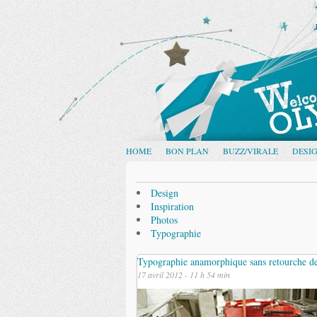
HOME
BON PLAN
BUZZ/VIRALE
DESI
Design
Inspiration
Photos
Typographie
Typographie anamorphique sans retourche de 
17 avril 2012 - 11 h 54 min