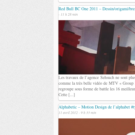
Red Bull BC One 2011 – Dessin/origami/br
- 11 h 28 min
Les travaux de l’agence Sehsuch ne sont plus 
comme la très belle vidéo de MTV « Group 
regroupe sous forme de battle les 16 meille
Cette [...]
Alphabetic – Motion Design de l’alphabet #
11 avril 2012 - 9 h 33 min