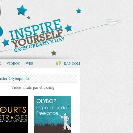
E
VIDÉOS
WEB
RANDOM
etter Olybop.info
Vidéo virale par ebuzzing