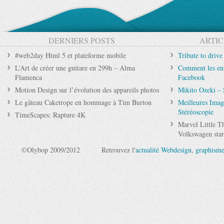
DERNIERS POSTS
ARTIC
#web2day Html 5 et plateforme mobile
Tribute to drive
L’Art de créer une guitare en 299h – Alma
Comment les entr
Flamenca
Facebook
Motion Design sur l’évolution des appareils photos
Mikito Ozeki –
Le gâteau Caketrope en hommage à Tim Burton
Meilleures Image
Stéréoscopie
TimeScapes: Rapture 4K
Marvel Little Th
Volkswagen sta
©Olybop 2009/2012
Retrouvez l'
actualité Webdesign
,
graphism