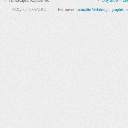
TimeScapes: Rapture 4K
Olly Moss – Les
©Olybop 2009/2012
Retrouvez l'
actualité Webdesign
,
graphism