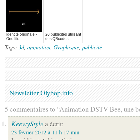
Identité originale -
20 publicités utilisant
One life
des QRcodes
Tags:
3d
,
animation
,
Graphisme
,
publicité
Newsletter Olybop.info
5 commentaires to “Animation DSTV Bee, une bel
KeewyStyle
a écrit:
23 février 2012 à 11 h 17 min