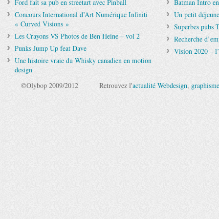
Ford fait sa pub en streetart avec Pinball
Batman Intro e
Concours International d’Art Numérique Infiniti
Un petit déjeun
« Curved Visions »
Superbes pubs 
Les Crayons VS Photos de Ben Heine – vol 2
Recherche d’emp
Punks Jump Up feat Dave
Vision 2020 – l’
Une histoire vraie du Whisky canadien en motion
design
©Olybop 2009/2012
Retrouvez l'
actualité Webdesign
,
graphism