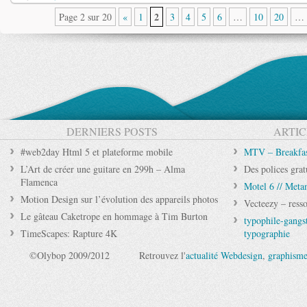
2
Page 2 sur 20
«
1
3
4
5
6
…
10
20
…
DERNIERS POSTS
ARTIC
#web2day Html 5 et plateforme mobile
MTV – Breakfas
L’Art de créer une guitare en 299h – Alma
Des polices gratu
Flamenca
Motel 6 // Meta
Motion Design sur l’évolution des appareils photos
Vecteezy – resso
Le gâteau Caketrope en hommage à Tim Burton
typophile-gangst
TimeScapes: Rapture 4K
typographie
©Olybop 2009/2012
Retrouvez l'
actualité Webdesign
,
graphism