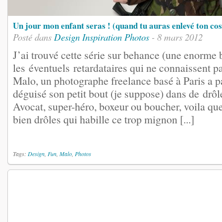
Un jour mon enfant seras ! (quand tu auras enlevé ton co
Posté dans
Design
Inspiration
Photos
- 8 mars 2012
J’ai trouvé cette série sur behance (une enorme b
les éventuels retardataires qui ne connaissent 
Malo, un photographe freelance basé à Paris a par
déguisé son petit bout (je suppose) dans de drô
Avocat, super-héro, boxeur ou boucher, voila q
bien drôles qui habille ce trop mignon [...]
Tags:
Design
,
Fun
,
Malo
,
Photos