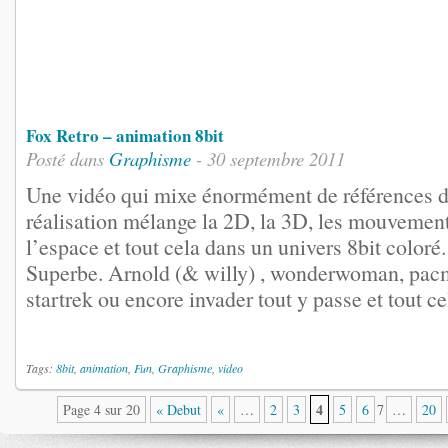
Fox Retro – animation 8bit
Posté dans
Graphisme
- 30 septembre 2011
Une vidéo qui mixe énormément de références d
réalisation mélange la 2D, la 3D, les mouvemen
l’espace et tout cela dans un univers 8bit coloré.
Superbe. Arnold (& willy) , wonderwoman, pac
startrek ou encore invader tout y passe et tout
Tags:
8bit
,
animation
,
Fun
,
Graphisme
,
video
4
Page 4 sur 20
« Debut
«
…
2
3
5
6
7
…
20