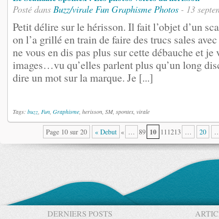
Posté dans
Buzz/virale
Fun
Graphisme
Photos
- 13 septe
Petit délire sur le hérisson. Il fait l’objet d’un s
on l’a grillé en train de faire des trucs sales 
ne vous en dis pas plus sur cette débauche et je 
images…vu qu’elles parlent plus qu’un long di
dire un mot sur la marque. Je [...]
Tags:
buzz
,
Fun
,
Graphisme
, herisson, SM, spontex, virale
10
Page 10 sur 20
« Debut
«
…
89
111213
…
20
DERNIERS POSTS
ARTIC