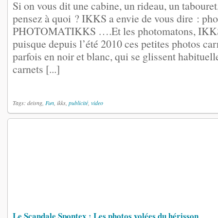
Si on vous dit une cabine, un rideau, un taboure
pensez à quoi ? IKKS a envie de vous dire : p
PHOTOMATIKKS ….Et les photomatons, IKKS l
puisque depuis l’été 2010 ces petites photos car
parfois en noir et blanc, qui se glissent habitue
carnets [...]
Tags: deisng,
Fun
, ikks,
publicité
,
video
Le Scandale Spontex : Les photos volées du hérisson