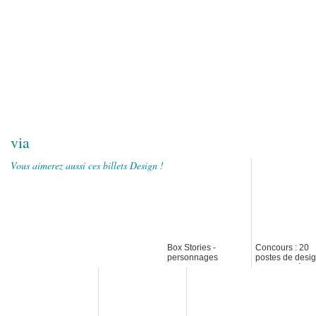
via
Vous aimerez aussi ces billets Design !
Box Stories -
Concours : 20
personnages
postes de desi
miniatures
graphistes à
pourvoir dans l
Silicon Valley