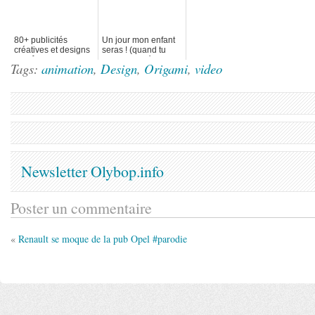
80+ publicités
Un jour mon enfant
créatives et designs
seras ! (quand tu
d’août 2011
auras enlevé ton
Tags:
animation
,
Design
,
Origami
,
video
costume)
Newsletter Olybop.info
Poster un commentaire
«
Renault se moque de la pub Opel #parodie