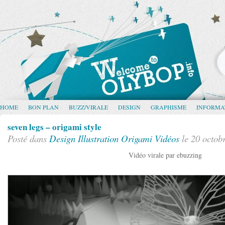
HOME
BON PLAN
BUZZ/VIRALE
DESIGN
GRAPHISME
INFORMA
seven legs – origami style
Posté dans
Design
Illustration
Origami
Vidéos
le 20 octob
Vidéo virale par ebuzzing