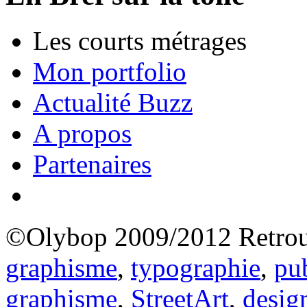
Les courts métrages
Mon portfolio
Actualité Buzz
A propos
Partenaires
©Olybop 2009/2012
Retrou
graphisme
,
typographie
,
pub
graphisme
,
StreetArt
,
desig