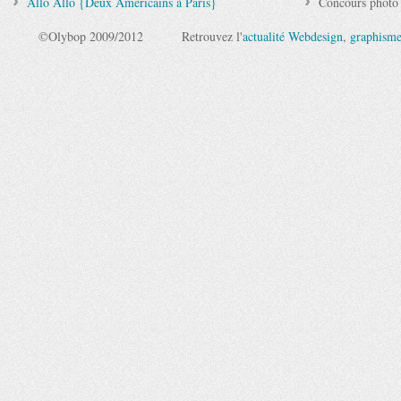
Allo Allo {Deux Américains à Paris}
Concours photo
©Olybop 2009/2012
Retrouvez l'
actualité Webdesign
,
graphism