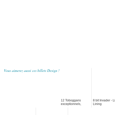
Vous aimerez aussi ces billets Design !
12 Toboggans
8 bit Invader - L
exceptionnels,
Lining
insolites et Design