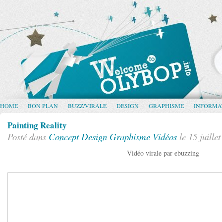
HOME
BON PLAN
BUZZ/VIRALE
DESIGN
GRAPHISME
INFORMA
Painting Reality
Posté dans
Concept
Design
Graphisme
Vidéos
le 15 juille
Vidéo virale par ebuzzing