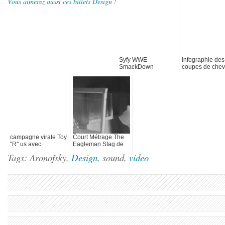
Vous aimerez aussi ces billets Design !
Syfy WWE
Infographie des
SmackDown
coupes de che
Director's Cut
d'Hollywood
campagne virale Toy
Court Métrage The
"R" us avec
Eagleman Stag de
StarWars
Mikey Please
Tags: Aronofsky,
Design
, sound,
video