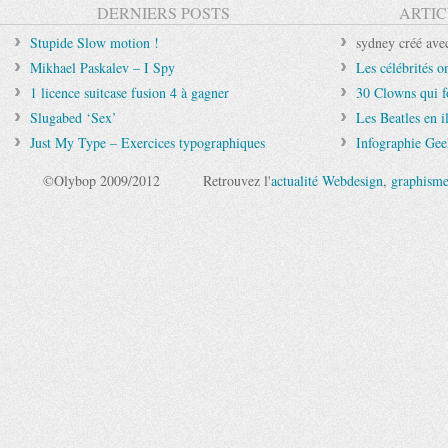
DERNIERS POSTS
ARTIC
Stupide Slow motion !
sydney créé avec
Mikhael Paskalev – I Spy
Les célébrités o
1 licence suitcase fusion 4 à gagner
30 Clowns qui f
Slugabed ‘Sex’
Les Beatles en il
Just My Type – Exercices typographiques
Infographie Ge
©Olybop 2009/2012
Retrouvez l'
actualité Webdesign
,
graphism