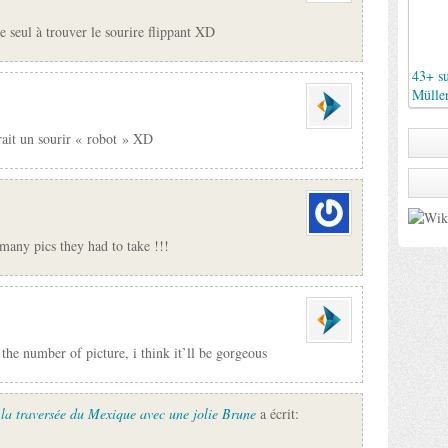
le seul à trouver le sourire flippant XD
43+ su
Müller
dirait un sourir « robot » XD
any pics they had to take !!!
the number of picture, i think it’ll be gorgeous
la traversée du Mexique avec une jolie Brune
a écrit: