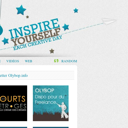
E
VIDÉOS
WEB
RANDOM
etter Olybop.info