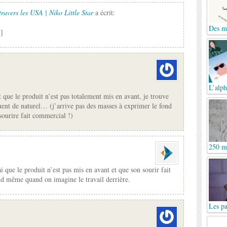
ravers les USA | Niko Little Star
a écrit:
Des mo
.]
L’alph
 que le produit n’est pas totalement mis en avant, je trouve
uent de naturel… (j’arrive pas des masses à exprimer le fond
sourire fait commercial !)
250 me
 que le produit n’est pas mis en avant et que son sourir fait
uand même quand on imagine le travail derrière.
Les pa