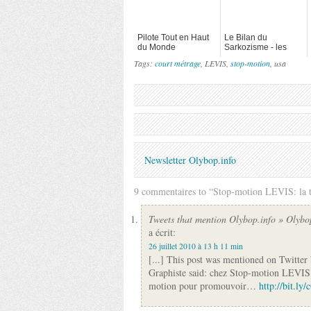
Pilote Tout en Haut
Le Bilan du
du Monde
Sarkozisme - les
films
Tags:
court métrage
, LEVIS,
stop-motion
, usa
Newsletter Olybop.info
9 commentaires to “Stop-motion LEVIS: la 
Tweets that mention Olybop.info » Olyb
a écrit:
26 juillet 2010 à 13 h 11 min
[...] This post was mentioned on Twitter 
Graphiste said: chez Stop-motion LEVIS: 
motion pour promouvoir…
http://bit.ly