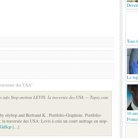
Deven
Tous l
Le top
traversée des USA”
op.info Stop-motion LEVIS: la traversée des USA — Topsy.com
10 mei
by olybop and Bertrand K., Portfolio-Graphiste. Portfolio-
France
la traversée des USA: Levis à créé un court métrage en stop-
/cGdScp
[...]