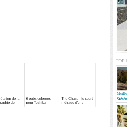
TOP 
Meille
Stéréo
rétation de la
6 pubs colorées
The Chase - le court
graphie de
pour Toshiba
métrage d'une
ey Kubrick
course poursuite
explosive