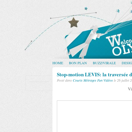
HOME
BON PLAN
BUZZ/VIRALE
DESI
Stop-motion LEVIS: la traversée 
Posté dans
Courts Métrages
Fun
Vidéos
le 26 juillet 
Vi