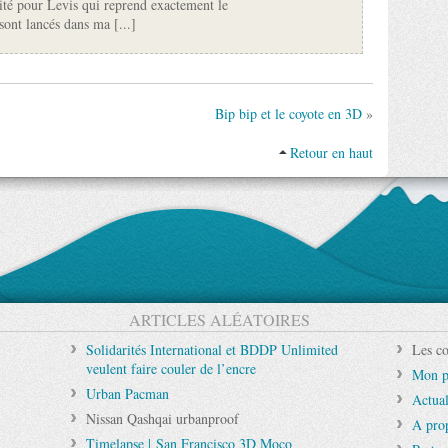
icité pour Levis qui reprend exactement le
ont lancés dans ma [...]
Bip bip et le coyote en 3D
»
Retour en haut
ARTICLES ALÉATOIRES
Solidarités International et BDDP Unlimited
Les co
veulent faire couler de l’encre
Mon p
Urban Pacman
Actual
Nissan Qashqai urbanproof
A pro
Timelapse | San Francisco 3D Moco