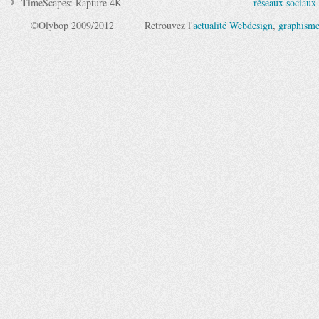
TimeScapes: Rapture 4K
réseaux sociaux 
©Olybop 2009/2012
Retrouvez l'
actualité Webdesign
,
graphism