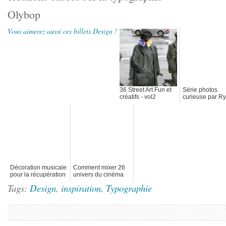
Olybop
Vous aimerez aussi ces billets Design !
36 Street Art Fun et
Série photos
créatifs - vol2
curieuse par R
Schude
Décoration musicale
Comment mixer 26
pour la récupération
univers du cinéma
d'eau de pluie
en 1 minutes de
Tags:
Design
,
inspiration
,
Typographie
(funnel wall)
motion-design -
ABCinema