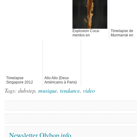
Explosion Coca-
Timelapse de
mentos en
Murmansk en
Slowmotion de
Russie
David Coiffier
Timelapse
Allo Allo {Deux
Singapore 2012
Américains à Paris}
Tags: dubstep,
musique
,
tendance
,
video
Newsletter Olybop.info