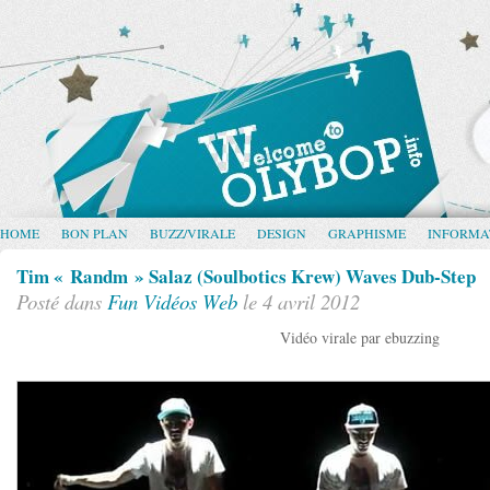
HOME
BON PLAN
BUZZ/VIRALE
DESIGN
GRAPHISME
INFORMA
Tim « Randm » Salaz (Soulbotics Krew) Waves Dub-Step
Posté dans
Fun
Vidéos
Web
le 4 avril 2012
Vidéo virale par ebuzzing