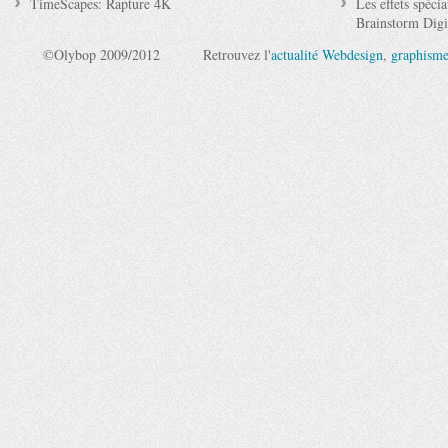
TimeScapes: Rapture 4K
Les effets spéc
Brainstorm Digi
©Olybop 2009/2012
Retrouvez l'
actualité Webdesign
,
graphism