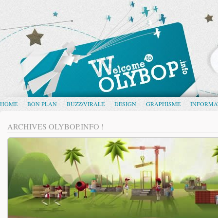
HOME
BON PLAN
BUZZ/VIRALE
DESIGN
GRAPHISME
INFORMA
ARCHIVES OLYBOP.INFO !