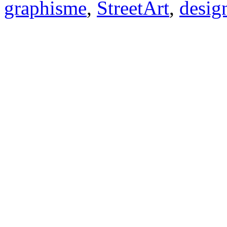
graphisme
,
StreetArt
,
desig