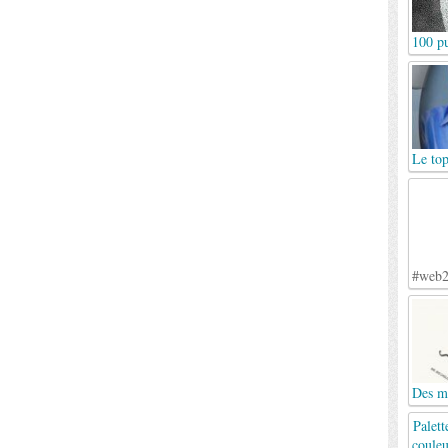
100 pu
Le top
#web2
Des mo
Palett
couleu