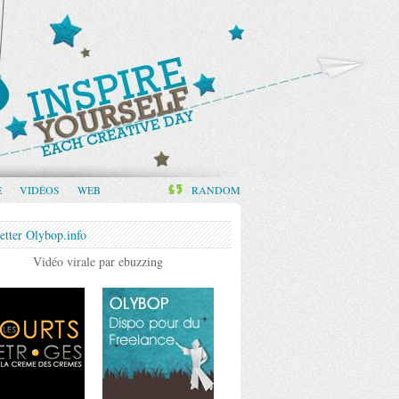
E
VIDÉOS
WEB
RANDOM
etter Olybop.info
Vidéo virale par ebuzzing