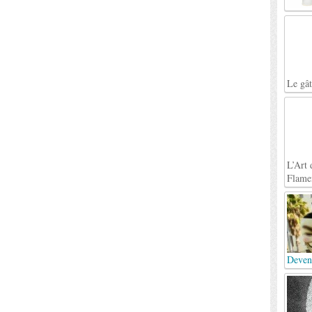
Le gâ
L’Art 
Flame
Deven