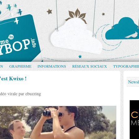
GN
GRAPHISME
INFORMATIONS
RÉSEAUX SOCIAUX
TYPOGRAPHI
c’est Kwixo !
Newsl
déo virale par ebuzzing