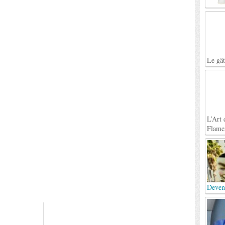
Le gâ
L’Art 
Flame
Deven