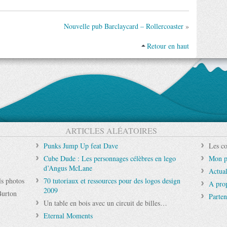
Nouvelle pub Barclaycard – Rollercoaster
»
Retour en haut
ARTICLES ALÉATOIRES
Punks Jump Up feat Dave
Les co
Cube Dude : Les personnages célèbres en lego
Mon p
d’Angus McLane
Actual
ls photos
70 tutoriaux et ressources pour des logos design
A pro
2009
Burton
Parten
Un table en bois avec un circuit de billes…
Eternal Moments