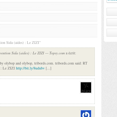
ion Sida (aides) : Le ZIZI”
vention Sida (aides) : Le ZIZI — Topsy.com
a écrit:
 by olybop and olybop, tribords.com. tribords.com said: RT
) : Le ZIZI
http://bit.ly/8udubv
[...]