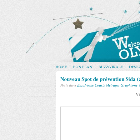
HOME
BON PLAN
BUZZ/VIRALE
DESI
Nouveau Spot de prévention Sida (
Posté dans
Buzz/virale
Courts Métrages
Graphisme
Vi