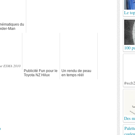
Le top
inématiques du
pider-Man
sions de
 Gonzalez
100 pu
que ESMA 2010
Publicité Fun pour le
Un rendu de peau
Toyota NZ Hilux
en temps réél
#web2
Des mo
Palett
a
couleu