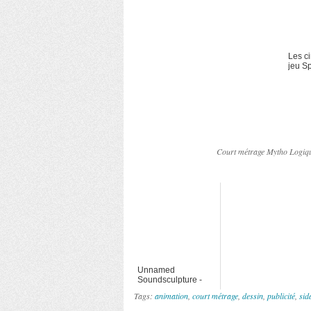
Les c
jeu S
Dimen
Pablo
Court métrage Mytho Logi
Unnamed
Soundsculpture -
particules 3D
Tags:
animation
,
court métrage
,
dessin
,
publicité
,
sid
"sableuse"