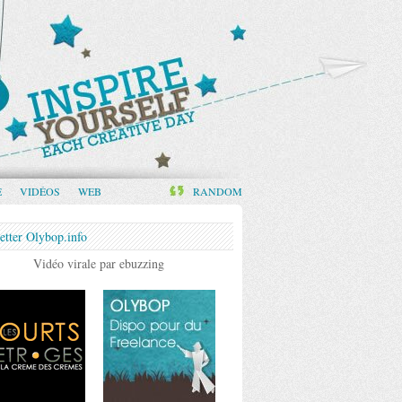
E
VIDÉOS
WEB
RANDOM
etter Olybop.info
Vidéo virale par ebuzzing