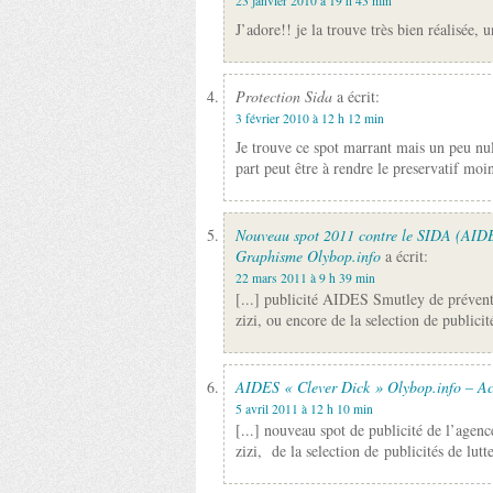
23 janvier 2010 à 19 h 43 min
J’adore!! je la trouve très bien réalisée,
Protection Sida
a écrit:
3 février 2010 à 12 h 12 min
Je trouve ce spot marrant mais un peu nul
part peut être à rendre le preservatif moi
Nouveau spot 2011 contre le SIDA (AIDE
Graphisme Olybop.info
a écrit:
22 mars 2011 à 9 h 39 min
[...] publicité AIDES Smutley de préventi
zizi, ou encore de la selection de publicité
AIDES « Clever Dick » Olybop.info – Ac
5 avril 2011 à 12 h 10 min
[...] nouveau spot de publicité de l’agen
zizi, de la selection de publicités de lut