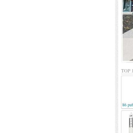
TOP 
86 pub